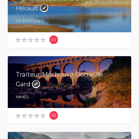
Hérault
MONTPELLIER
0.0
Traiteur Méchoui à Domicile
Gard
NIMES
0.0