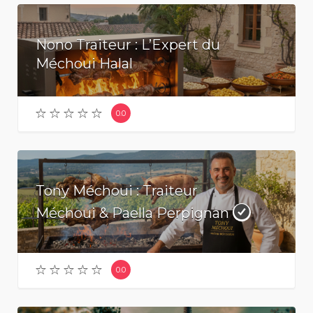
Nono Traiteur : L’Expert du
Méchoui Halal
0.0
Tony Méchoui : Traiteur
Méchoui & Paella Perpignan
0.0