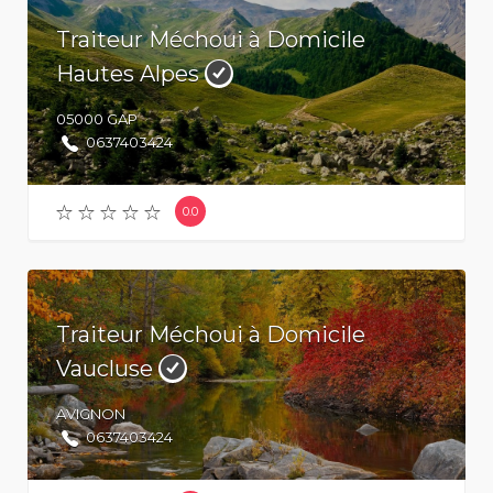
Traiteur Méchoui à Domicile
Hautes Alpes
05000
GAP
0637403424
0.0
Traiteur Méchoui à Domicile
Vaucluse
AVIGNON
0637403424