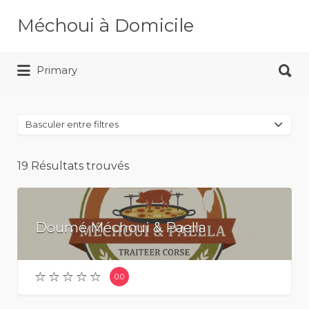
Rechercher:
Méchoui à Domicile
Rechercher:
Service Traiteur Méchoui
Primary
Basculer entre filtres
19
Résultats trouvés
Doumé Méchoui & Paella
0.0