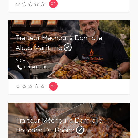
0.0
Traiteur Méchoui à Domicile
Alpes Maritime
NICE
0784898805
0.0
Traiteur Méchoui à Domicile
Bouches Du Rhône