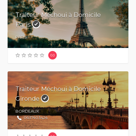
Traiteur Méchoui à Domicile
Paris
PARIS
0.0
Traiteur Méchoui à Domicile
Gironde
BORDEAUX
0637403424