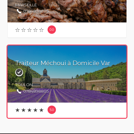
MARSEILLE
0784898805
0.0
Traiteur Méchoui à Domicile Var
TOULON
0784898805
5.0