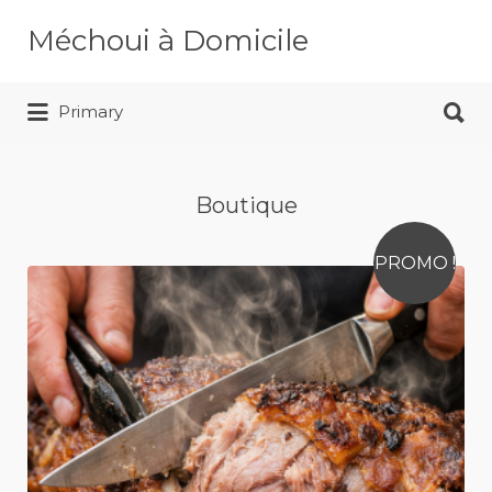
Rechercher:
Méchoui à Domicile
Rechercher:
Service Traiteur Méchoui
Primary
Boutique
PROMO !
Abonnement 1 an