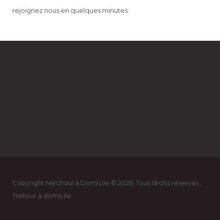
rejoignez nous en quelques minutes
Copyright Méchoui à Domicile © 2026. Tous droits réservés .
Traiteur à domicile