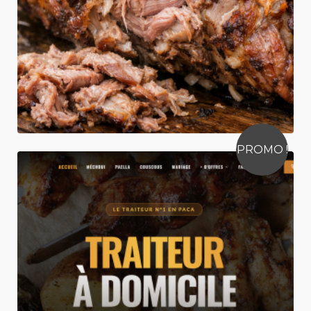
1990,00€
490,00€
PROMO !
Site Internet Traiteur Premium
1990,00€
990,00€